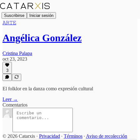
Suscribirse
Iniciar sesión
𝙰𝚁𝚃𝙴
Angélica González
Cristina Palapa
oct 23, 2023
3
El folklor en la danza como expresión cultural
Leer →
Comentarios
© 2026 Catarxis
·
Privacidad
∙
Términos
∙
Aviso de recolección