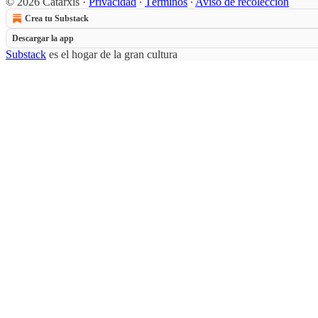
© 2026 Catarxis
·
Privacidad
∙
Términos
∙
Aviso de recolección
Crea tu Substack
Descargar la app
Substack
es el hogar de la gran cultura