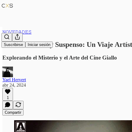
𝙽𝙾𝚅𝙴𝙳𝙰𝙳𝙴𝚂
Entre Sombras y Suspenso: Un Viaje Artíst
Suscribirse
Iniciar sesión
Explorando el Misterio y el Arte del Cine Giallo
Yael Hervert
abr 24, 2024
1
Compartir