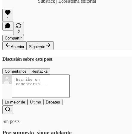
Substack | Ecosistema editorial
1
2
Compartir
Anterior
Siguiente
Discusión sobre este post
Comentarios
Restacks
Lo mejor de
Último
Debates
Sin posts
Por supuesto, sigue adelante.