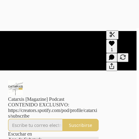
Generar tran
1
Una transcri
previas y edi
Catarxis [Magazine] Podcast
CONTENIDO EXCLUSIVO:
https://creators.spotify.com/pod/profile/catarxi
Suscribirse
Escuchar en