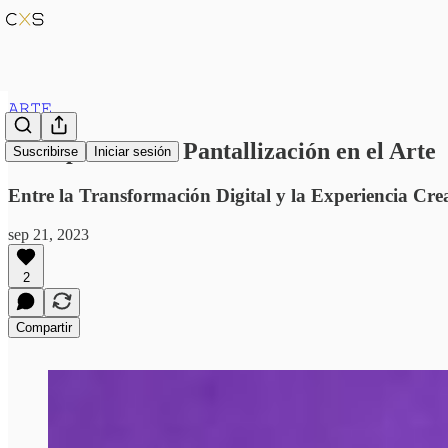
𝙰𝚁𝚃𝙴
El Impacto de la Pantallización en el Arte
Suscribirse
Iniciar sesión
Entre la Transformación Digital y la Experiencia Cre
sep 21, 2023
2
Compartir