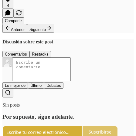
4
Compartir
Anterior
Siguiente
Discusión sobre este post
Comentarios
Restacks
Lo mejor de
Último
Debates
Sin posts
Por supuesto, sigue adelante.
Suscribirse