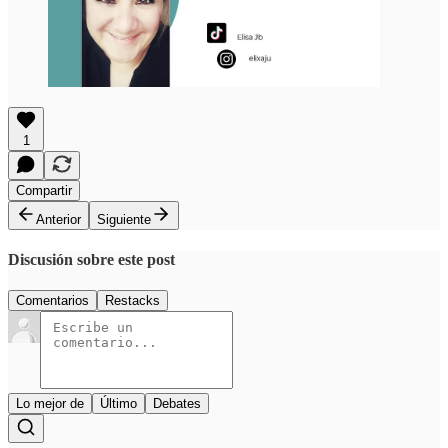
1
Compartir
Anterior
Siguiente
Discusión sobre este post
Comentarios
Restacks
Lo mejor de
Último
Debates