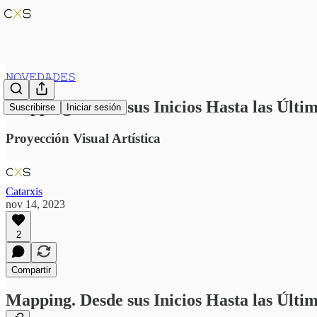
𝙽𝙾𝚅𝙴𝙳𝙰𝙳𝙴𝚂
Mapping. Desde sus Inicios Hasta las Últi
Suscribirse
Iniciar sesión
Proyección Visual Artística
Catarxis
nov 14, 2023
2
Compartir
Mapping. Desde sus Inicios Hasta las Últi