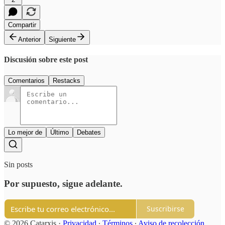
Compartir
Anterior
Siguiente
Discusión sobre este post
Comentarios
Restacks
Lo mejor de
Último
Debates
Sin posts
Por supuesto, sigue adelante.
Suscribirse
© 2026 Catarxis
·
Privacidad
∙
Términos
∙
Aviso de recolección