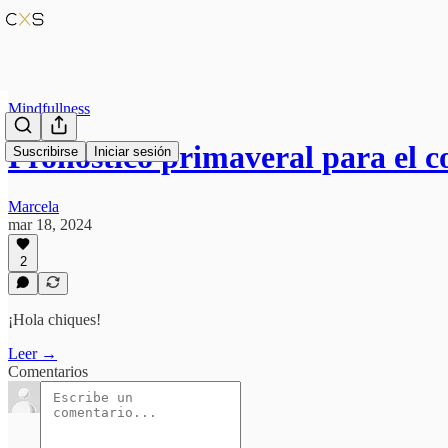
Mindfullness
Pronóstico primaveral para el co
Suscribirse
Iniciar sesión
Marcela
mar 18, 2024
2
¡Hola chiques!
Leer →
Comentarios