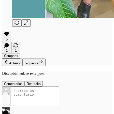
5
1
1
Compartir
Anterior
Siguiente
Discusión sobre este post
Comentarios
Restacks