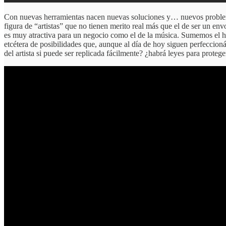
Con nuevas herramientas nacen nuevas soluciones y… nuevos problemas.
figura de “artistas” que no tienen merito real más que el de ser un env
es muy atractiva para un negocio como el de la música. Sumemos el hech
etcétera de posibilidades que, aunque al día de hoy siguen perfeccion
del artista si puede ser replicada fácilmente? ¿habrá leyes para prote