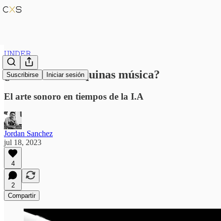
𝚄𝙽𝙳𝙴𝚁
¿Sueñan las máquinas música?
Suscribirse
Iniciar sesión
El arte sonoro en tiempos de la I.A
Jordan Sanchez
jul 18, 2023
4
2
Compartir