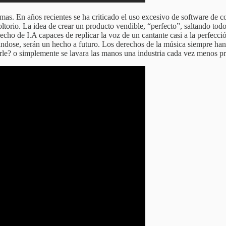
 En años recientes se ha criticado el uso excesivo de software de cor
oltorio. La idea de crear un producto vendible, “perfecto”, saltando todo
o de I.A capaces de replicar la voz de un cantante casi a la perfección
ándose, serán un hecho a futuro. Los derechos de la música siempre han 
gerle? o simplemente se lavara las manos una industria cada vez menos pre