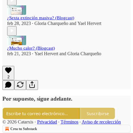
¿Sexta extinción masiva? (Blogcast)
feb 28, 2023
Gloria Charqueño
and
Yael Hervert
•
¿Mucho calor? (Blogcast)
feb 21, 2023
Yael Hervert
and
Gloria Charqueño
•
2
Por supuesto, sigue adelante.
Suscribirse
© 2026 Catarxis
·
Privacidad
∙
Términos
∙
Aviso de recolección
Crea tu Substack