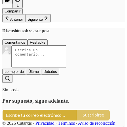
1
Compartir
Anterior
Siguiente
Discusión sobre este post
Comentarios
Restacks
Lo mejor de
Último
Debates
Sin posts
Por supuesto, sigue adelante.
Suscribirse
© 2026 Catarxis
·
Privacidad
∙
Términos
∙
Aviso de recolección